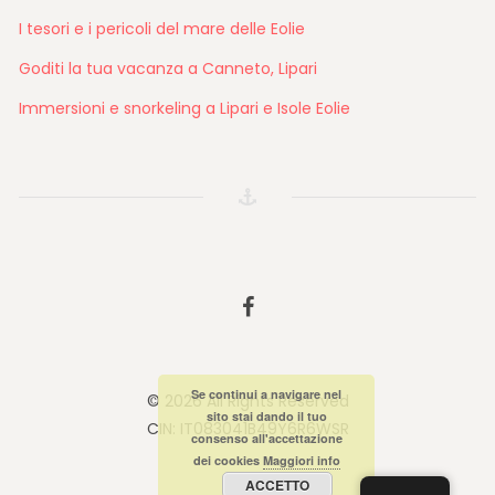
I tesori e i pericoli del mare delle Eolie
Goditi la tua vacanza a Canneto, Lipari
Immersioni e snorkeling a Lipari e Isole Eolie
Facebook
Se continui a navigare nel
© 2026 All Rights Reserved
sito stai dando il tuo
CIN: IT083041B49Y6R6WSR
consenso all'accettazione
dei cookies
Maggiori info
ACCETTO